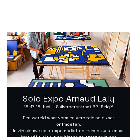
Solo Expo Arnaud Laly
16-17-18 Juni
  |  
Suikerbergstraat 32, België
Een wereld waar vorm en verbeelding elkaar
ontmoeten.
In zijn nieuwe solo-expo nodigt de Franse kunstenaar